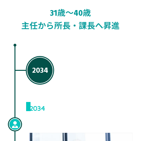
31歳〜40歳
主任から所長・課長へ昇進
2034
2034
中堅社員